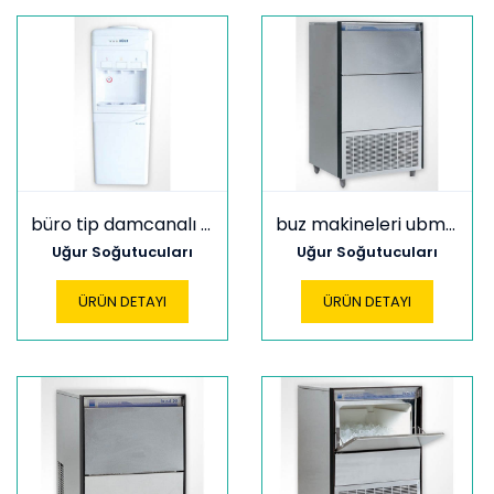
büro tip damcanalı su sebili
buz makineleri ubm 100
Uğur Soğutucuları
Uğur Soğutucuları
ÜRÜN DETAYI
ÜRÜN DETAYI