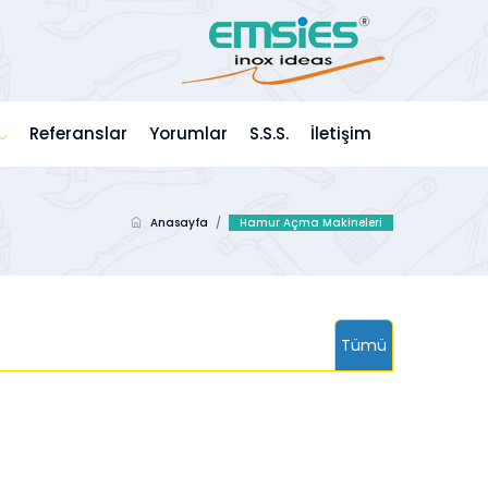
Referanslar
Yorumlar
S.S.S.
İletişim
Anasayfa
/
Hamur Açma Makineleri
Tümü