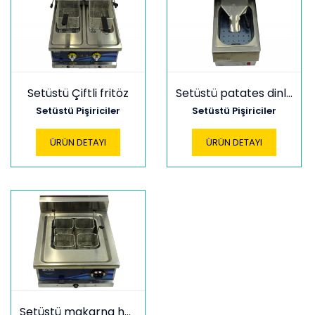
Setüstü Çiftli fritöz
Setüstü patates dinlendirme
Setüstü Pişiriciler
Setüstü Pişiriciler
ÜRÜN DETAYI
ÜRÜN DETAYI
Setüstü makarna haşlama